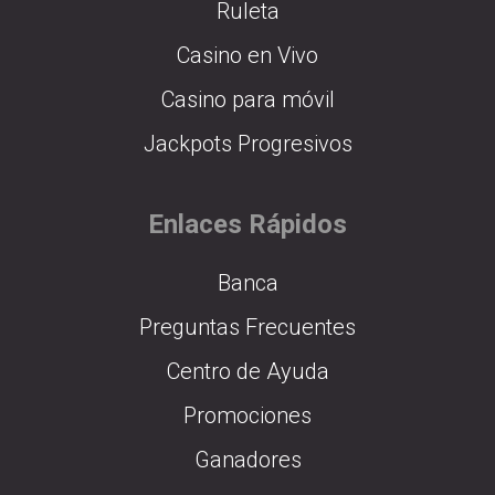
Ruleta
Casino en Vivo
Casino para móvil
Jackpots Progresivos
Enlaces Rápidos
Banca
Preguntas Frecuentes
Centro de Ayuda
Promociones
Ganadores