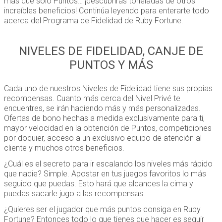
más que solo Puntos… ¡descubrirás toneladas de otros
increíbles beneficios! Continúa leyendo para enterarte todo
acerca del Programa de Fidelidad de Ruby Fortune.
NIVELES DE FIDELIDAD, CANJE DE
PUNTOS Y MÁS
Cada uno de nuestros Niveles de Fidelidad tiene sus propias
recompensas. Cuanto más cerca del Nivel Privé te
encuentres, se irán haciendo más y más personalizadas.
Ofertas de bono hechas a medida exclusivamente para ti,
mayor velocidad en la obtención de Puntos, competiciones
por doquier, acceso a un exclusivo equipo de atención al
cliente y muchos otros beneficios.
¿Cuál es el secreto para ir escalando los niveles más rápido
que nadie? Simple. Apostar en tus juegos favoritos lo más
seguido que puedas. Esto hará que alcances la cima y
puedas sacarle jugo a las recompensas.
¿Quieres ser el jugador que más puntos consiga en Ruby
Fortune? Entonces todo lo que tienes que hacer es seguir