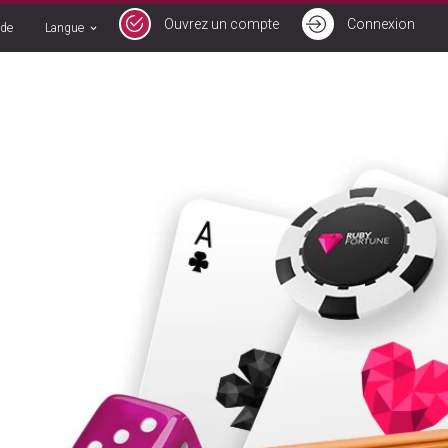
Ouvrez un compte
Connexion
ide
Langue