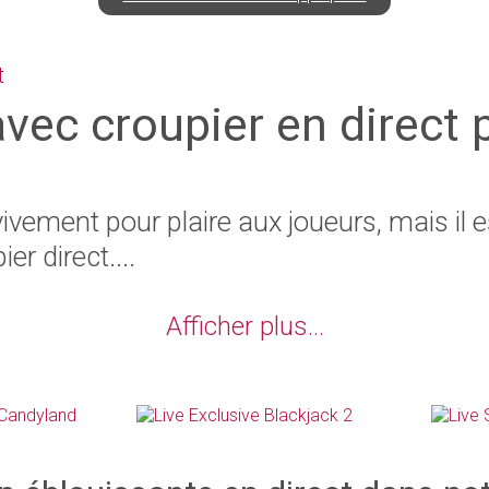
t
avec croupier en direct
vivement pour plaire aux joueurs, mais il e
er direct....
Afficher plus...