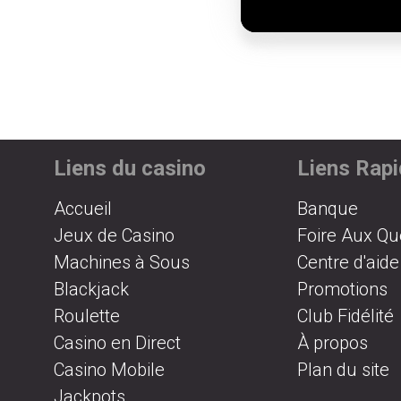
Liens du casino
Liens Rap
Accueil
Banque
Jeux de Casino
Foire Aux Qu
Machines à Sous
Centre d'aide
Blackjack
Promotions
Roulette
Club Fidélité
Casino en Direct
À propos
Casino Mobile
Plan du site
Jackpots